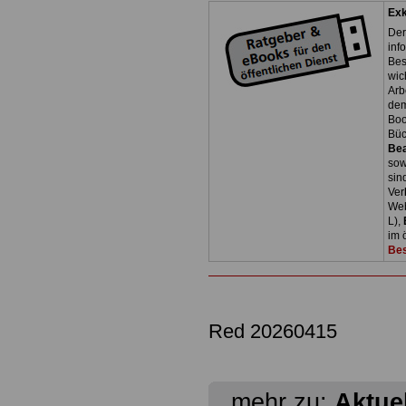
Exk
Der
inf
Bes
wic
Arb
dem
Boo
Bü
Be
so
sin
Ver
Web
L),
im 
Bes
Red 20260415
mehr zu:
Aktue