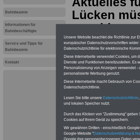
Aktuelles 
Lücken mü
Bahnbeamte
geschlosse
Informationen für
Bahnbeschäftigte
Unsere Website beachtet die Richtlinie zur 
europäischer Datenschutzvorschriften wide
...auch für Bahnbeamte: Neu aufge
Service und Tipps für
2026
Datenschutzrichtlinie für elektronische Komm
Bahnbeamte
Diese Internetseite verwendet Cookies, um 
Kontakt
Dienste und Funktionen bereitzustellen. Es
Personalisierung von Anzeigen verwendet - un
personalisierte Werbung genutzt.
Diese Internetseite macht Gebrauch von Cooki
Datenschutzrichtlinie.
Lesen Sie bitte unsere
Datenschutzrichtlinie
,
und lokalen Speicher nutzt.
Durch das Klicken von "Zustimmung" geben Sie
Cookies auf Ihrem Gerät zu speichern.
Wir gewähren Dritten - einschließlich Google -
Google-Website "
Datenschutzerklärung & N
Google ihre personenbezogenen Daten verw