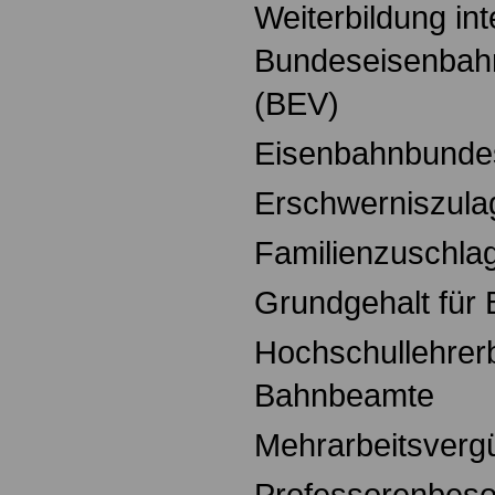
Weiterbildung int
Bundeseisenba
(BEV)
Eisenbahnbunde
Erschwerniszula
Familienzuschla
Grundgehalt für
Hochschullehrer
Bahnbeamte
Mehrarbeitsverg
Professorenbeso