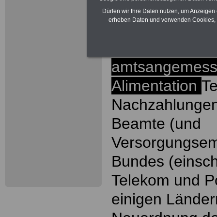
ACHTUNG Nachz
Dürfen wir Ihre Daten nutzen, um Anzeigen 
erheben Daten und verwenden Cookies, 
Beamtinnen un
Bundes wegen
amtsangemess
Alimentation
Te
Nachzahlungen
Beamte (und
Versorgungsem
Bundes (einsch
Telekom und P
einigen Länder