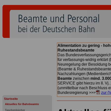
Alimentation zu gering - ho
Ruhestandsbeamte
Das Bundesverfassungsgericht
für verfassungs-widrig erklärt 
Neuregelung der Besoldung b
(Beamte & Ruhestandsbeamte) 
Nachzahlungen (Medienberichte
Beamte
zwischen
mind. 3.00
SERVICE gibt hierzu im II. Vj
(unmittelbar nach Beschluss e
Bundesregierung >>>
zur (
Startseite
Aktuelles für Bahnbeamte
Taschenbücher