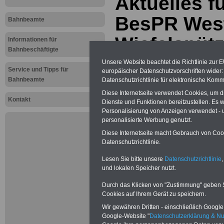
Aktuelles 
BesPR West
Bahnbeamte
Wiefelspütz
Informationen für
Bahnbeschäftigte
Unsere Website beachtet die Richtlinie zur 
...auch für Bahnbeamte: Neu aufge
Service und Tipps für
europäischer Datenschutzvorschriften wide
2026
Bahnbeamte
Datenschutzrichtlinie für elektronische Komm
Diese Internetseite verwendet Cookies, um 
Kontakt
Dienste und Funktionen bereitzustellen. Es
Personalisierung von Anzeigen verwendet - un
personalisierte Werbung genutzt.
Diese Internetseite macht Gebrauch von Cooki
Datenschutzrichtlinie.
Lesen Sie bitte unsere
Datenschutzrichtlinie
,
und lokalen Speicher nutzt.
Durch das Klicken von "Zustimmung" geben Sie
Cookies auf Ihrem Gerät zu speichern.
Wir gewähren Dritten - einschließlich Google -
Google-Website "
Datenschutzerklärung & N