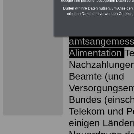
Google ihre personenbezogenen Daten verw
ACHTUNG Nachz
Dürfen wir Ihre Daten nutzen, um Anzeigen 
erheben Daten und verwenden Cookies, 
Beamtinnen un
Bundes wegen
amtsangemess
Alimentation
Te
Nachzahlungen
Beamte (und
Versorgungsem
Bundes (einsch
Telekom und P
einigen Länder