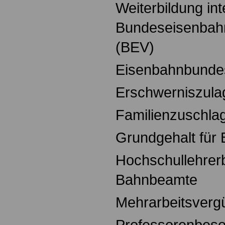
Weiterbildung int
Bundeseisenba
(BEV)
Eisenbahnbunde
Erschwerniszula
Familienzuschla
Grundgehalt für
Hochschullehrer
Bahnbeamte
Mehrarbeitsverg
Professorenbeso