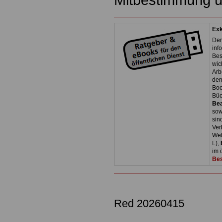
Exk
Der
inf
Bes
wic
Arb
dem
Boo
Bü
Be
so
sin
Ver
Web
L),
im 
Bes
Red 20260415