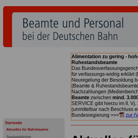
Alimentation zu gering - ho
Ruhestandsbeamte
Das Bundesverfassungsgericht
für verfassungs-widrig erklärt 
Neuregelung der Besoldung b
(Beamte & Ruhestandsbeamte) 
Nachzahlungen (Medienberichte
Beamte
zwischen
mind. 3.00
SERVICE gibt hierzu im II. Vj
(unmittelbar nach Beschluss e
Bundesregierung >>>
zur (
Startseite
Aktuelles für Bahnbeamte
Taschenbücher