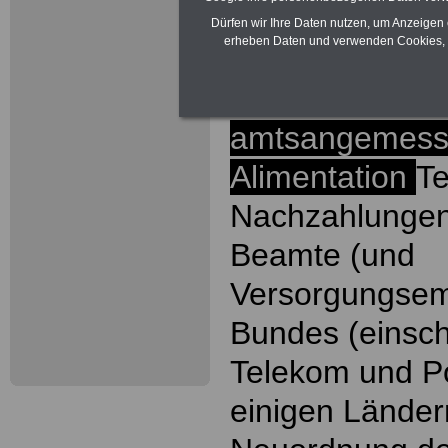
ACHTUNG Nachz
Dürfen wir Ihre Daten nutzen, um Anzeigen 
erheben Daten und verwenden Cookies, 
Beamtinnen un
Bundes wegen
amtsangemess
Alimentation
Te
Nachzahlungen
Beamte (und
Versorgungsem
Bundes (einsch
Telekom und P
einigen Länder