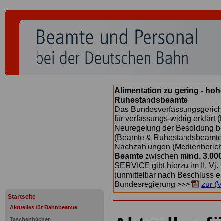
Alimentation zu gering - ho
Ruhestandsbeamte
Das Bundesverfassungsgericht
für verfassungs-widrig erklärt 
Neuregelung der Besoldung b
(Beamte & Ruhestandsbeamte) 
Nachzahlungen (Medienberichte
Beamte
zwischen
mind. 3.00
SERVICE gibt hierzu im II. Vj
(unmittelbar nach Beschluss e
Bundesregierung >>>
zur (
Startseite
Aktuelles für Bahnbeamte
Taschenbücher