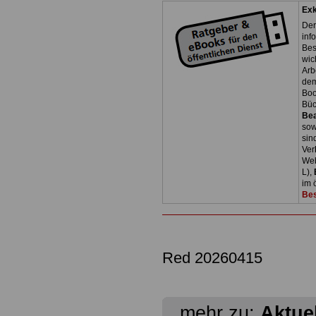
Exk
Der
inf
Bes
wic
Arb
dem
Boo
Bü
Be
so
sin
Ver
Web
L),
im 
Bes
Red 20260415
mehr zu:
Aktue