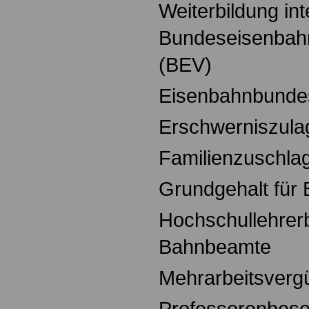
Weiterbildung int
Bundeseisenba
(BEV)
Eisenbahnbunde
Erschwerniszula
Familienzuschla
Grundgehalt für
Hochschullehrer
Bahnbeamte
Mehrarbeitsverg
Professorenbeso