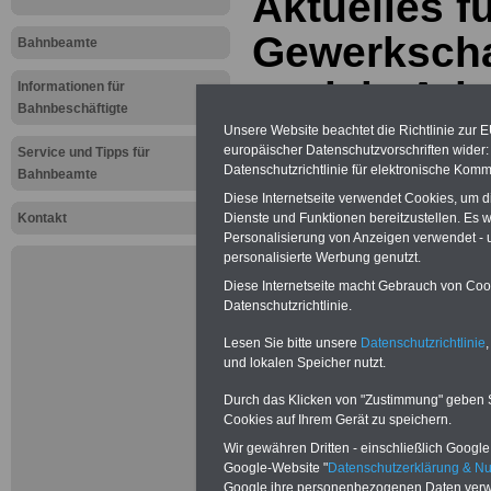
Aktuelles 
Gewerkscha
Bahnbeamte
soziale Arb
Informationen für
Bahnbeschäftigte
Unsere Website beachtet die Richtlinie zur 
europäischer Datenschutzvorschriften wide
...auch für Bahnbeamte: Neu aufge
Service und Tipps für
2026
Datenschutzrichtlinie für elektronische Komm
Bahnbeamte
Diese Internetseite verwendet Cookies, um 
Kontakt
Dienste und Funktionen bereitzustellen. Es
Personalisierung von Anzeigen verwendet - un
personalisierte Werbung genutzt.
Diese Internetseite macht Gebrauch von Cooki
Datenschutzrichtlinie.
Lesen Sie bitte unsere
Datenschutzrichtlinie
,
und lokalen Speicher nutzt.
Durch das Klicken von "Zustimmung" geben Sie
Cookies auf Ihrem Gerät zu speichern.
Wir gewähren Dritten - einschließlich Google -
Google-Website "
Datenschutzerklärung & N
Google ihre personenbezogenen Daten verw