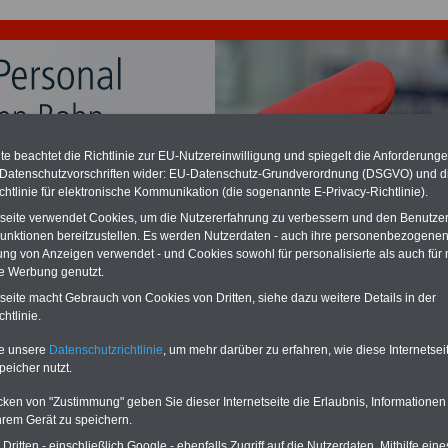
e beachtet die Richtlinie zur EU-Nutzereinwilligung und spiegelt die Anforderung
 Datenschutzvorschriften wider: EU-Datenschutz-Grundverordnung (DSGVO) und d
ation zu gering - hohe Nachzahlung für Bahn- und
chtlinie für elektronische Kommunikation (die sogenannte E-Privacy-Richtlinie).
andsbeamte
desverfassungsgericht hat die Berliner Landesbesoldung für verfassungs-
tseite verwendet Cookies, um die Nutzererfahrung zu verbessern und den Benutze
rklärt (Berlin muss bis
März 2027 eine Neuregelung der Besoldung
unktionen bereitzustellen. Es werden Nutzerdaten - auch ihre personenbezogenen
eßen). Auch beim Bund (Beamte & Ruhestandsbeamte) gibt es teilweise
ung von Anzeigen verwendet - und Cookies sowohl für personalisierte als auch für 
chzahlungen (Medienberichten zufolge liegt diese für
alle (!) Beamte
te Werbung genutzt.
en
mind. 3.000 und 13.000 Euro
, Der INFO-SERVICE gibt hierzu im II. Vj.
ne Broschüre heraus (unmittelbar nach Beschluss eines Gesetzentwurfs
tseite macht Gebrauch von Cookies von Dritten, siehe dazu weitere Details in der
desregierung >>>
zur (Vor)Bestellung der Broschüre
.
htlinie.
te unsere
Datenschutzrichtlinie
, um mehr darüber zu erfahren, wie diese Internetse
peicher nutzt.
les für Bahnbeamte: Schnüffel-Aktionen auch bei
en?
cken von "Zustimmung" geben Sie dieser Internetseite die Erlaubnis, Informationen
hrem Gerät zu speichern.
PDF-SERVICE
für nur 15
ch für Bahnbeamte: Neu aufgelegt: März
ritten - einschließlich Google - ebenfalls Zugriff auf die Nutzerdaten. Mithilfe eine