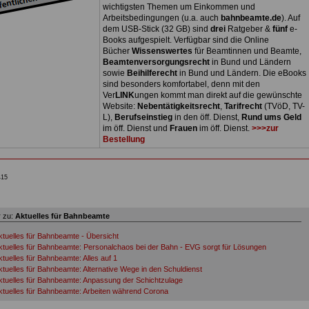
wichtigsten Themen um Einkommen und
Arbeitsbedingungen (u.a. auch
bahnbeamte.de
). Auf
dem USB-Stick (32 GB) sind
drei
Ratgeber &
fünf
e-
Books aufgespielt. Verfügbar sind die Online
Bücher
Wissenswertes
für Beamtinnen und Beamte,
Beamtenversorgungsrecht
in Bund und Ländern
sowie
Beihilferecht
in Bund und Ländern. Die eBooks
sind besonders komfortabel, denn mit den
Ver
LINK
ungen kommt man direkt auf die gewünschte
Website:
Nebentätigkeitsrecht
,
Tarifrecht
(TVöD, TV-
L),
Berufseinstieg
in den öff. Dienst,
Rund ums Geld
im öff. Dienst und
Frauen
im öff. Dienst.
>>>zur
Bestellung
415
 zu:
Aktuelles für Bahnbeamte
ktuelles für Bahnbeamte - Übersicht
ktuelles für Bahnbeamte: Personalchaos bei der Bahn - EVG sorgt für Lösungen
ktuelles für Bahnbeamte: Alles auf 1
ktuelles für Bahnbeamte: Alternative Wege in den Schuldienst
ktuelles für Bahnbeamte: Anpassung der Schichtzulage
ktuelles für Bahnbeamte: Arbeiten während Corona
ktuelles für Bahnbeamte: Aufgaben der Gesundheitsämter