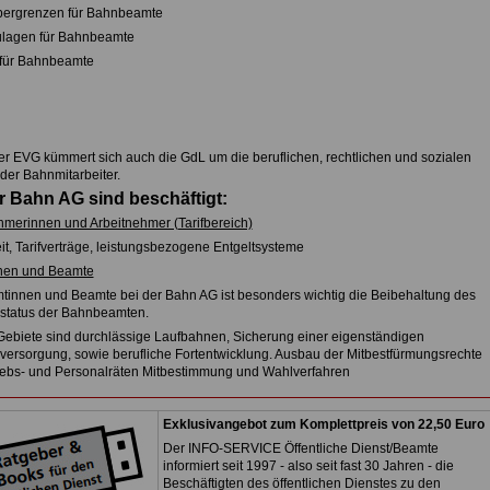
bergrenzen für Bahnbeamte
ulagen für Bahnbeamte
für Bahnbeamte
r EVG kümmert sich auch die GdL um die beruflichen, rechtlichen und sozialen
der Bahnmitarbeiter.
r Bahn AG sind beschäftigt:
hmerinnen und Arbeitnehmer (Tarifbereich)
it, Tarifverträge, leistungsbezogene Entgeltsysteme
nen und Beamte
tinnen und Beamte bei der Bahn AG ist besonders wichtig die Beibehaltung des
tatus der Bahnbeamten.
Gebiete sind durchlässige Laufbahnen, Sicherung einer eigenständigen
ersorgung, sowie berufliche Fortentwicklung. Ausbau der Mitbestfürmungsrechte
iebs- und Personalräten Mitbestimmung und Wahlverfahren
Exklusivangebot zum Komplettpreis von 22,50 Euro
Der INFO-SERVICE Öffentliche Dienst/Beamte
informiert seit 1997 - also seit fast 30 Jahren - die
Beschäftigten des öffentlichen Dienstes zu den