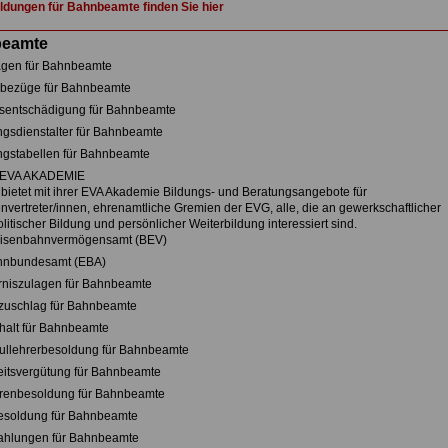
dungen für Bahnbeamte finden Sie hier
eamte
agen für Bahnbeamte
rbezüge für Bahnbeamte
sentschädigung für Bahnbeamte
gsdienstalter für Bahnbeamte
gstabellen für Bahnbeamte
: EVA AKADEMIE
bietet mit ihrer EVA Akademie Bildungs- und Beratungsangebote für
envertreter/innen, ehrenamtliche Gremien der EVG, alle, die an gewerkschaftlicher
politischer Bildung und persönlicher Weiterbildung interessiert sind.
isenbahnvermögensamt (BEV)
hnbundesamt (EBA)
niszulagen für Bahnbeamte
zuschlag für Bahnbeamte
alt für Bahnbeamte
llehrerbesoldung für Bahnbeamte
itsvergütung für Bahnbeamte
renbesoldung für Bahnbeamte
esoldung für Bahnbeamte
ahlungen für Bahnbeamte