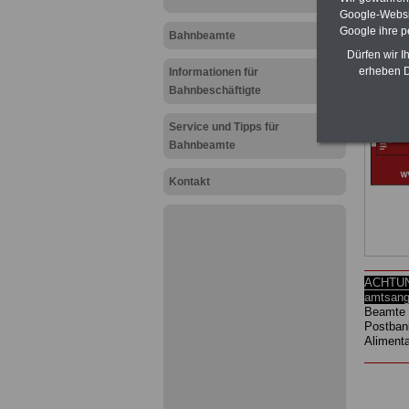
Google-Websi
Google ihre 
Bahnbeamte
Dürfen wir I
erheben D
Informationen für
Bahnbeschäftigte
Service und Tipps für
Bahnbeamte
Kontakt
ACHTUNG
amtsang
Beamte 
Postban
Aliment