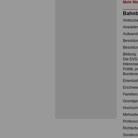
Mehr Mel
Bahnb
Amtszul
Anwärte
Aufwand
Besoldun
Besoldun
Bildung
Die EVG 
Interess
Politik, 
Bundese
Eisenba
Erschwer
Familien
Grundgeh
Hochschu
Mehrarbe
Professo
Richterb
Sonderz