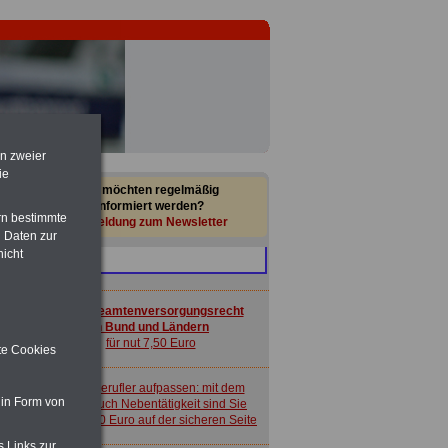
Taschenbuch
Beihilferecht in
Bund und Ländern
für nur 7,50 Euro
en zweier
ie
Sie möchten regelmäßig
informiert werden?
rn bestimmte
Anmeldung zum Newsletter
 Daten zur
nicht
Buch
Beamtenversorgungsrecht
in Bund und Ländern
für nut 7,50 Euro
Nebenberufler aufpassen: mit dem
ite Cookies
OnlineBuch Nebentätigkeit sind Sie
für nur 7,50 Euro auf der sicheren Seite
 in Form von
Taschenbuch
Beihilferecht in
Bund und Ländern
für nur 7,50 Euro
s Links zur