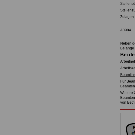
Stelleno
Stellenz
Zulagen 
A0904
Neben de
Belange 
Bei de
Arbeitne
Arbeitsze
Beamtin
Für Beam
Beamtens
Weitere 
Beamtenv
von Betr