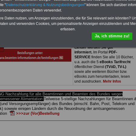
Euro
2026
te "
Datenschutzerklärung & Nutzungsbedingungen
" können Sie sich darüber infor
Zum Komplettpreis von 15,00 Euro
personenbezogenen Daten verwendet.
bei einer Laufzeit von 12 Monaten
bleiben Sie in den wichtigsten
hre Daten nutzen, um Anzeigen einzublenden, die für Sie relevant sein könnten? U
Fragen zum Öffentlichen Dienst und
aten und verwenden Cookies, um personalisierte Anzeigen einzublenden und Me
dem Beamten-recht auf dem
erfassen.
Laufenden, u.a.
beamten-
Ja, ich stimme zu!
informatio-nen.de
. Auch zum
Beamtenrecht des Bundes und der
Länder werden Sie gut
informiert.
Im Portal
PDF-
SERVICE
finden Sie alle 10 Bücher,
u.a. auch die 5
eBooks Tarifrecht
öffentlicher Dienst
(TVöD, TV-L)
sowie alle weiteren Bücher bzw.
eBooks zum herunterladen, lesen
und ausdrucken.
Mehr Infos
 Nachzahlung für alle Beamtinnen und Beamten des Bundes wegen
emessener Alimentation
Teilweise 5-stellige Nachzahlungen für Beamtinnen 
(und Versorgungsempfänger) des Bundes (einschl. Bahn, Post, Telekom und
k) sowwie einigen Ländern durch die Neuordnung der amtsangemessen
ation
>>>zur (Vor)Bestellung