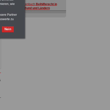
mieren, wie
nsere Partner
sswerte zu
Nein
Buch
Beamtenversorgungsrecht
in Bund und Ländern
für nut 7,50 Euro
&