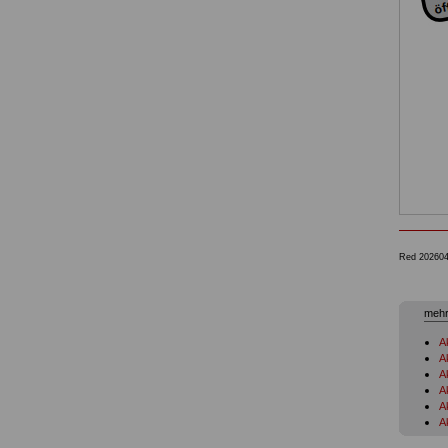
Red 20260
mehr
A
A
A
A
A
A
A